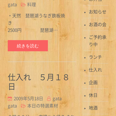
gata
料理
お知らせ
・天然 琵琶湖うなぎ鉄板焼
き
お酒の会
2500円 琵琶湖…
ご予約承
り中
続きを読む
ランチ
仕入れ
仕入れ ５月１８
企画
日
休日
2009年5月18日
gata
gata
本日の特選素材
地酒