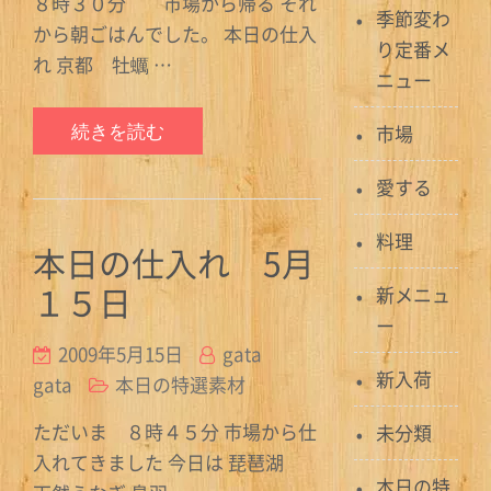
８時３０分 市場から帰る それ
季節変わ
から朝ごはんでした。 本日の仕入
り定番メ
れ 京都 牡蠣 …
ニュー
続きを読む
市場
愛する
料理
本日の仕入れ 5月
１５日
新メニュ
ー
2009年5月15日
gata
新入荷
gata
本日の特選素材
ただいま ８時４５分 市場から仕
未分類
入れてきました 今日は 琵琶湖
本日の特