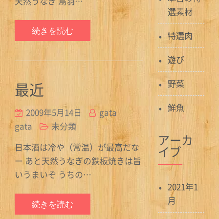
天然うなぎ 鳥羽…
選素材
続きを読む
特選肉
遊び
野菜
最近
鮮魚
2009年5月14日
gata
gata
未分類
アーカ
日本酒は冷や（常温）が最高だな
イブ
ー あと天然うなぎの鉄板焼きは旨
いうまいぞ うちの…
2021年1
月
続きを読む