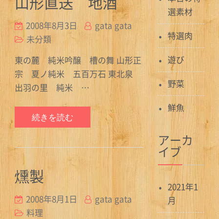
山形直送 地酒
選素材
2008年8月3日
gata gata
特選肉
未分類
遊び
東の麓 純米吟醸 槽の舞 山形正
宗 夏ノ純米 五百万石 東北泉
野菜
出羽の里 純米 …
鮮魚
続きを読む
アーカ
イブ
燻製
2021年1
2008年8月1日
gata gata
月
料理