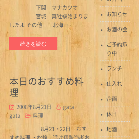
下関 マナカツオ
お知らせ
宮城 真牡蠣始まりま
したよ その他 北海…
お酒の会
続きを読む
ご予約承
り中
ランチ
本日のおすすめ料
仕入れ
理
企画
2008年8月21日
gata
休日
gata
料理
8月21・22日 おす
地酒
すめ料理 ・松輪 活け伊勢海老お