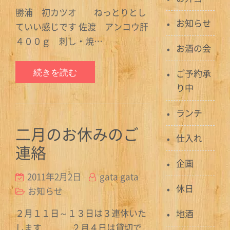
勝浦 初カツオ ねっとりとし
お知らせ
ていい感じです 佐渡 アンコウ肝
４００ｇ 刺し・焼…
お酒の会
続きを読む
ご予約承
り中
ランチ
二月のお休みのご
仕入れ
連絡
企画
2011年2月2日
gata gata
休日
お知らせ
２月１１日～１３日は３連休いた
地酒
します ２月４日は貸切で