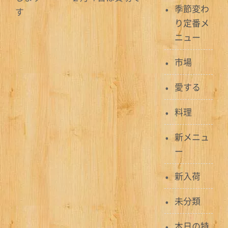
季節変わ
す
り定番メ
ニュー
市場
愛する
料理
新メニュ
ー
新入荷
未分類
本日の特