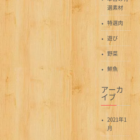
選素材
特選肉
遊び
野菜
鮮魚
アーカ
イブ
2021年1
月