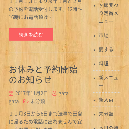
１１月１３日より来年１月と２月
季節変わ
の予約を電話受付します。12時〜
り定番メ
16時にお電話頂け…
ニュー
続きを読む
市場
愛する
料理
お休みと予約開始
のお知らせ
新メニュ
ー
2017年11月2日
gata
新入荷
gata
未分類
１１月3日から6日まで法事で田舎
未分類
に帰るため電話に出れませんで宜
本日の特