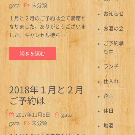
gata
未分類
お知らせ
１月と２月のご予約は全て満席と
なりました。ありがとうございま
お酒の会
した。キャンセル待ち…
ご予約承
り中
続きを読む
ランチ
仕入れ
2018年１月と２月
企画
ご予約は
休日
2017年11月6日
gata
gata
未分類
地酒