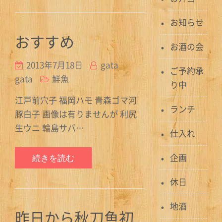
お知らせ
おすすめ
お酒の会
2013年7月18日
gata
ご予約承
gata
鮮魚
り中
江戸前穴子 福岡ハモ 青森ゴマ河
ランチ
豚白子 画像は有りませんが 利尻
生ウニ 輪島サバ…
仕入れ
企画
続きを読む
休日
地酒
昨日から秋刀魚初