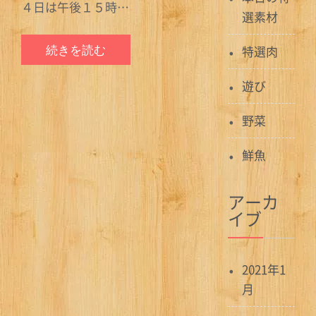
４日は午後１５時…
選素材
続きを読む
特選肉
遊び
野菜
鮮魚
アーカ
イブ
2021年1
月