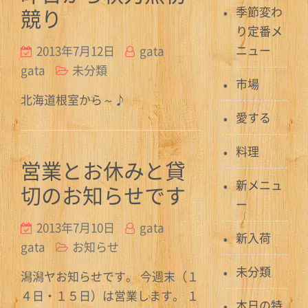
競り
季節変わ
り定番メ
ニュー
2013年7月12日
gata
gata
未分類
市場
北海道根室から～♪
愛する
料理
営業とお休みと貸
新メニュ
切のお知らせです
ー
2013年7月10日
gata
新入荷
gata
お知らせ
未分類
潟潟ヤお知らせです。 今週末（１
４日・１５日）は営業します。 １
本日の特