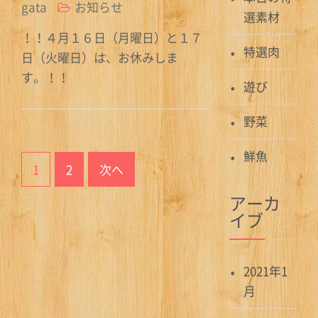
gata
お知らせ
選素材
！！４月１６日（月曜日）と１７
特選肉
日（火曜日）は、お休みしま
す。！！
遊び
野菜
投
鮮魚
1
2
次へ
稿
アーカ
ナ
イブ
ビ
ゲ
2021年1
ー
月