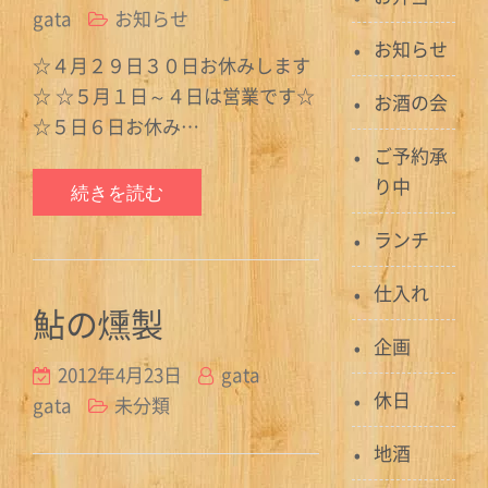
gata
お知らせ
お知らせ
☆４月２９日３０日お休みします
☆ ☆５月１日～４日は営業です☆
お酒の会
☆５日６日お休み…
ご予約承
り中
続きを読む
ランチ
仕入れ
鮎の燻製
企画
2012年4月23日
gata
休日
gata
未分類
地酒