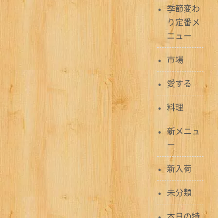
季節変わ
り定番メ
ニュー
市場
愛する
料理
新メニュ
ー
新入荷
未分類
本日の特