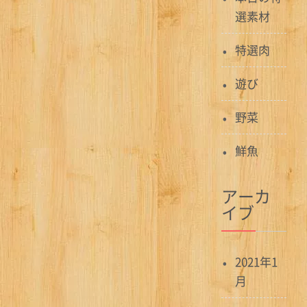
選素材
特選肉
遊び
野菜
鮮魚
アーカ
イブ
2021年1
月