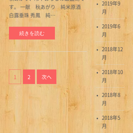
2019年9
す。 一献 秋あがり 純米原酒
月
白露垂珠 秀鳳 純…
2019年6
続きを読む
月
2018年12
月
投
2018年10
1
2
次へ
稿
月
ナ
2018年8
月
ビ
ゲ
2018年5
月
ー