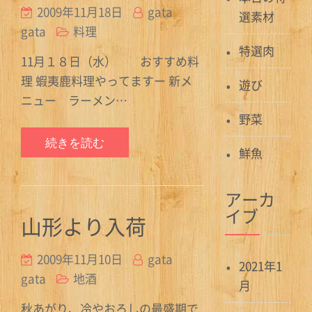
2009年11月18日
gata
選素材
gata
料理
特選肉
11月１８日（水） おすすめ料
理 蝦夷鹿料理やってますー 新メ
遊び
ニュー ラーメン…
野菜
続きを読む
鮮魚
アーカ
イブ
山形より入荷
2009年11月10日
gata
2021年1
gata
地酒
月
秋あがり、冷やおろしの最盛期で