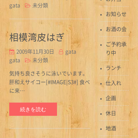
gata
未分類
お知らせ
お酒の会
相模湾皮はぎ
ご予約承
2009年11月30日
gata
り中
gata
未分類
ランチ
気持ち良さそうに泳いでいます。
肝和えサイコー[#IMAGE|S3#] 食べ
仕入れ
に来…
企画
続きを読む
休日
地酒