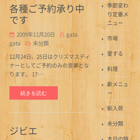
各種ご予約承り中
季節変わ
り定番メ
です
ニュー
2009年11月20日
gata
市場
gata
未分類
愛する
12月24日、25日はクリスマスディ
ナーとしてご予約のみの営業とな
料理
ります。 17…
新メニュ
ー
続きを読む
新入荷
未分類
ジビエ
本日の特