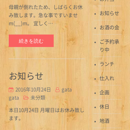
母親が倒れたため、しばらくお休
お知らせ
み致します。急な事ですいませ
m(__)m。 宜しく…
お酒の会
続きを読む
ご予約承
り中
ランチ
お知らせ
仕入れ
2016年10月24日
gata
企画
gata
未分類
休日
本日10月24日 月曜日はお休み致し
ます。
地酒