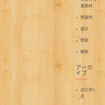
選素材
特選肉
遊び
野菜
鮮魚
アーカ
イブ
2021年1
月