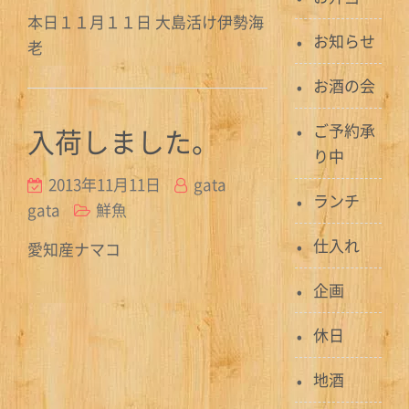
本日１１月１１日 大島活け伊勢海
お知らせ
老
お酒の会
ご予約承
入荷しました。
り中
2013年11月11日
gata
ランチ
gata
鮮魚
仕入れ
愛知産ナマコ
企画
休日
地酒