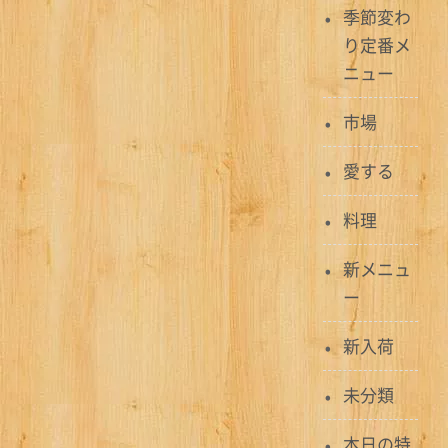
季節変わ
り定番メ
ニュー
市場
愛する
料理
新メニュ
ー
新入荷
未分類
本日の特