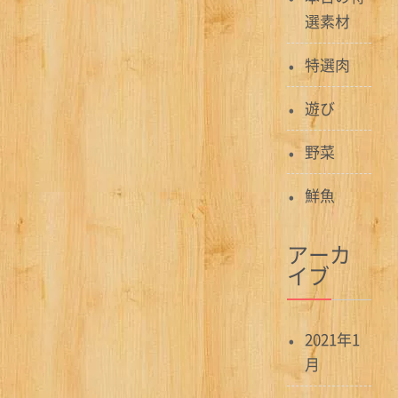
選素材
特選肉
遊び
野菜
鮮魚
アーカ
イブ
2021年1
月