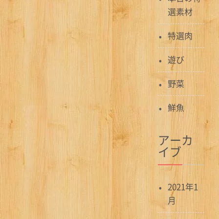
選素材
特選肉
遊び
野菜
鮮魚
アーカ
イブ
2021年1
月