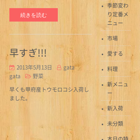
季節変わ
り定番メ
続きを読む
ニュー
市場
早すぎ!!!
愛する
2013年5月13日
gata
料理
gata
野菜
新メニュ
早くも甲府産トウモロコシ入荷し
ー
ました。
新入荷
未分類
本日の特