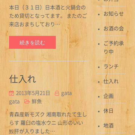
本日（３１日）日本酒と火鍋会の
お知らせ
ため貸切となってます。 またのご
来店おまちしており…
お酒の会
続きを読む
ご予約承
り中
ランチ
仕入れ
仕入れ
2013年5月21日
gata
企画
gata
鮮魚
休日
青森産新モズク 湘南取れたて生し
らす 羅臼の塩水ウニ 山形のいい
地酒
鮟肝が入りました…