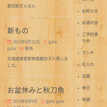
愛知新ぎんなん
お知らせ
お酒の会
新もの
ご予約承
り中
2013年8月21日
gata
gata
鮮魚
ランチ
北海道根室新物真鱈白子入荷しま
仕入れ
した。
企画
お盆休みと秋刀魚
休日
地酒
2013年8月9日
gata gata