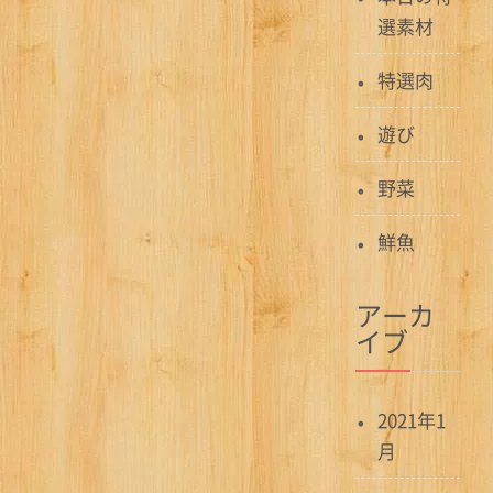
選素材
特選肉
遊び
野菜
鮮魚
アーカ
イブ
2021年1
月