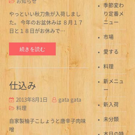
お知らせ
季節変わ
り定番メ
やっといい秋刀魚が入荷しまし
ニュー
た。 今年のお盆休みは ８月１７
日と１８日がお休みで…
市場
続きを読む
愛する
料理
新メニュ
仕込み
ー
2013年8月1日
gata gata
新入荷
料理
未分類
自家製柚子こしょうと唐辛子肉味
噌
本日の特