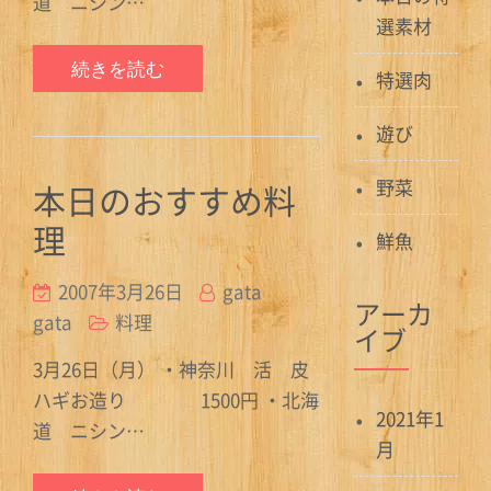
道 ニシン…
選素材
続きを読む
特選肉
遊び
野菜
本日のおすすめ料
理
鮮魚
2007年3月26日
gata
アーカ
gata
料理
イブ
3月26日（月） ・神奈川 活 皮
ハギお造り 1500円 ・北海
2021年1
道 ニシン…
月