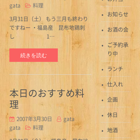
gata
料理
お知らせ
3月31日（土） もう三月も終わり
ですねー ・福島産 昆布地鶏刺
お酒の会
し 1…
ご予約承
り中
続きを読む
ランチ
仕入れ
本日のおすすめ料
企画
理
休日
2007年3月30日
gata
gata
料理
地酒