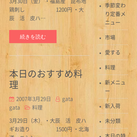
3月30日（金） ・福島産 昆布地
季節変わ
鶏刺し 1200円 ・大
り定番メ
辰 活 皮ハ…
ニュー
続きを読む
市場
愛する
料理
本日のおすすめ料
理
新メニュ
ー
2007年3月29日
gata
新入荷
gata
料理
3月29日（木） ・大辰 活 皮ハ
未分類
ギお造り 1500円 ・北海
本日の特