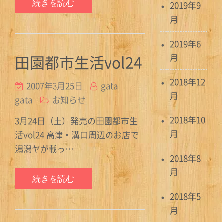
続きを読む
2019年9
月
2019年6
田園都市生活vol24
月
2018年12
2007年3月25日
gata
月
gata
お知らせ
2018年10
3月24日（土）発売の田園都市生
月
活vol24 高津・溝口周辺のお店で
潟潟ヤが載っ…
2018年8
月
続きを読む
2018年5
月