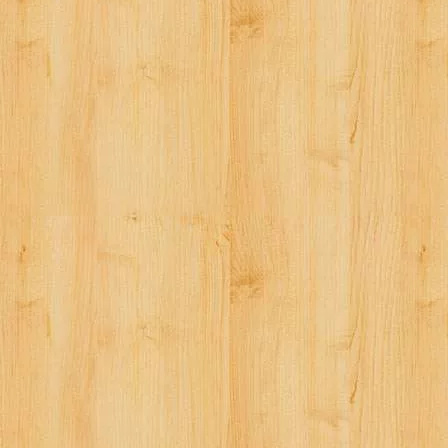
ナ
ビ
ゲ
ー
シ
ョ
ン