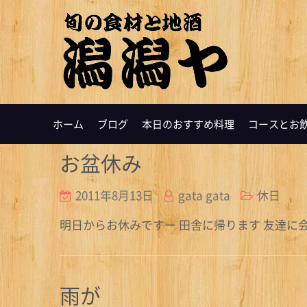
ホーム
ブログ
本日のおすすめ料理
コースとお
お盆休み
2011年8月13日
gata gata
休日
明日からお休みですー 田舎に帰ります 友達に
雨が