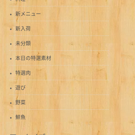
新メニュー
新入荷
未分類
本日の特選素材
特選肉
遊び
野菜
鮮魚