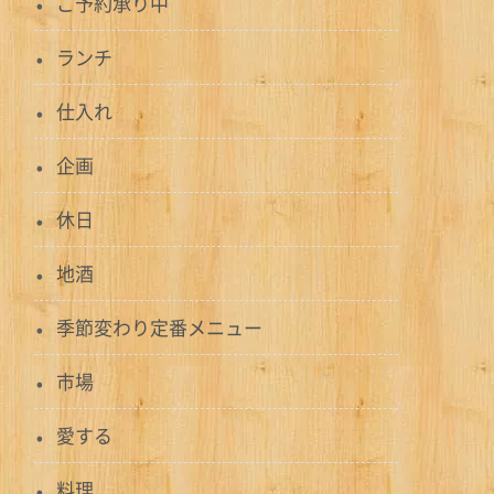
ご予約承り中
ランチ
仕入れ
企画
休日
地酒
季節変わり定番メニュー
市場
愛する
料理