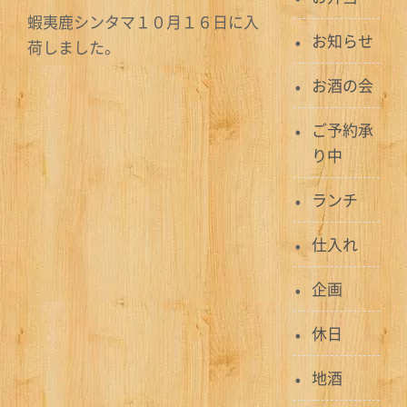
蝦夷鹿シンタマ１０月１６日に入
お知らせ
荷しました。
お酒の会
ご予約承
り中
ランチ
仕入れ
企画
休日
地酒