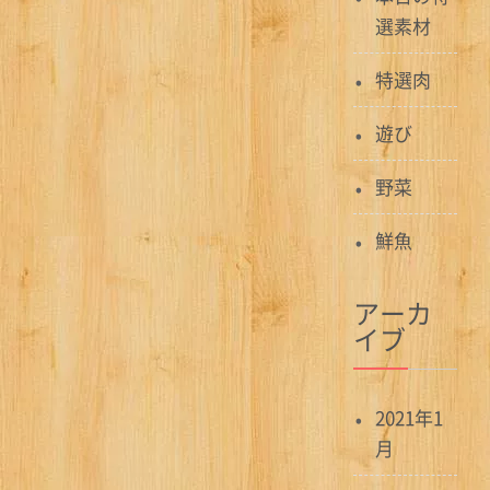
選素材
特選肉
遊び
野菜
鮮魚
アーカ
イブ
2021年1
月