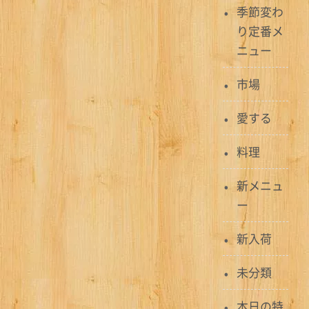
季節変わ
り定番メ
ニュー
市場
愛する
料理
新メニュ
ー
新入荷
未分類
本日の特