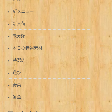
新メニュー
新入荷
未分類
本日の特選素材
特選肉
遊び
野菜
鮮魚