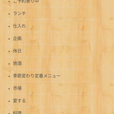
ご予約承り中
ランチ
仕入れ
企画
休日
地酒
季節変わり定番メニュー
市場
愛する
料理