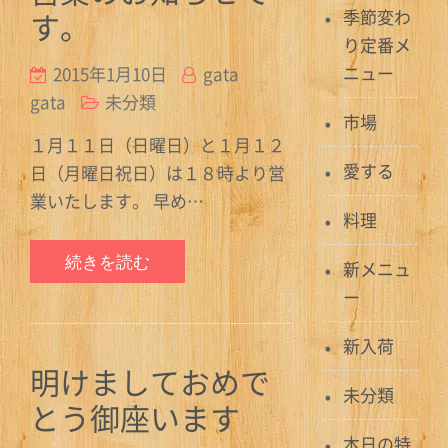
す。
季節変わ
り定番メ
ニュー
2015年1月10日
gata
gata
未分類
市場
１月１１日（日曜日）と１月１２
愛する
日（月曜日祝日）は１８時より営
業いたします。 早め…
料理
続きを読む
新メニュ
ー
新入荷
明けましておめで
未分類
とう御座います
本日の特