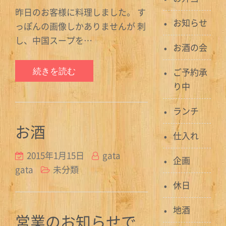
昨日のお客様に料理しました。 す
お知らせ
っぽんの画像しかありませんが 刺
し、中国スープを…
お酒の会
続きを読む
ご予約承
り中
ランチ
お酒
仕入れ
2015年1月15日
gata
企画
gata
未分類
休日
地酒
営業のお知らせで