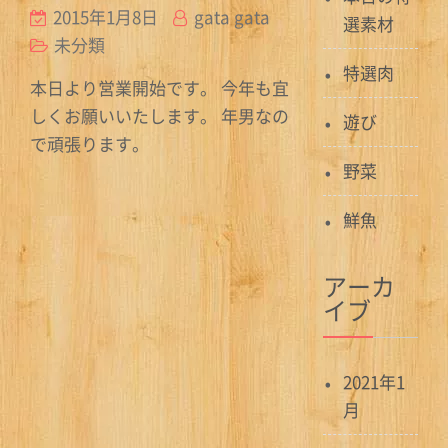
2015年1月8日
gata gata
選素材
未分類
特選肉
本日より営業開始です。 今年も宜
しくお願いいたします。 年男なの
遊び
で頑張ります。
野菜
鮮魚
アーカ
イブ
2021年1
月