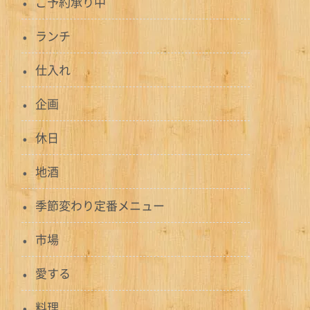
ご予約承り中
ランチ
仕入れ
企画
休日
地酒
季節変わり定番メニュー
市場
愛する
料理