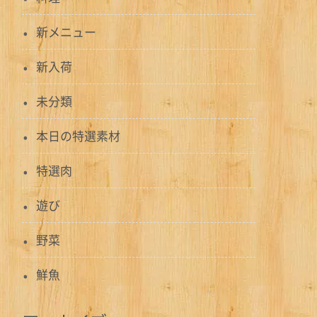
新メニュー
新入荷
未分類
本日の特選素材
特選肉
遊び
野菜
鮮魚