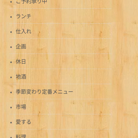
ご予約承り中
ランチ
仕入れ
企画
休日
地酒
季節変わり定番メニュー
市場
愛する
料理