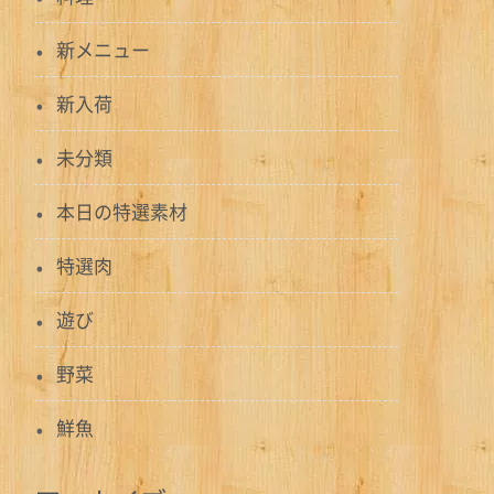
新メニュー
新入荷
未分類
本日の特選素材
特選肉
遊び
野菜
鮮魚