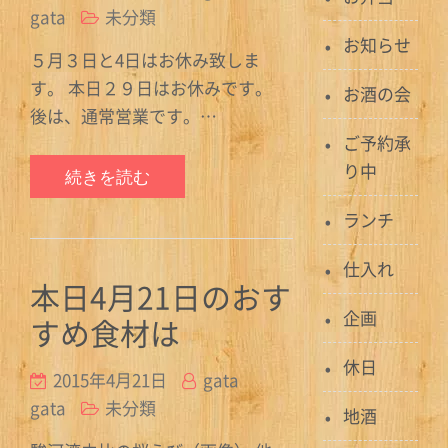
gata
未分類
お知らせ
５月３日と4日はお休み致しま
す。 本日２９日はお休みです。
お酒の会
後は、通常営業です。…
ご予約承
り中
続きを読む
ランチ
仕入れ
本日4月21日のおす
企画
すめ食材は
休日
2015年4月21日
gata
gata
未分類
地酒