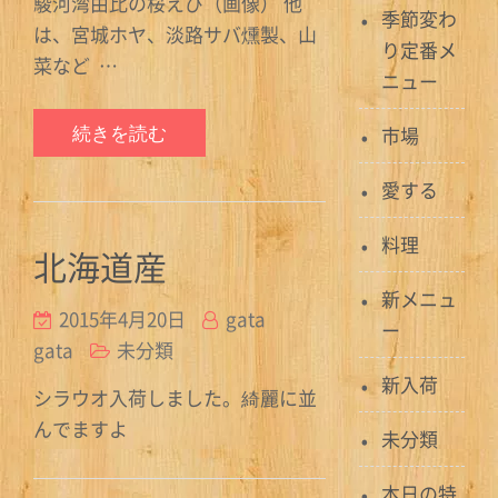
駿河湾由比の桜えび（画像） 他
季節変わ
は、宮城ホヤ、淡路サバ燻製、山
り定番メ
菜など …
ニュー
続きを読む
市場
愛する
料理
北海道産
新メニュ
2015年4月20日
gata
ー
gata
未分類
新入荷
シラウオ入荷しました。綺麗に並
んでますよ
未分類
本日の特