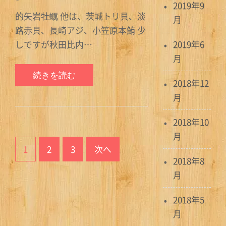
2019年9
的矢岩牡蠣 他は、茨城トリ貝、淡
月
路赤貝、長崎アジ、小笠原本鮪 少
しですが秋田比内…
2019年6
月
続きを読む
2018年12
月
2018年10
投
月
1
2
3
次へ
稿
2018年8
ナ
月
ビ
2018年5
月
ゲ