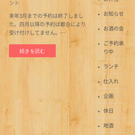
予
ント
約
お知らせ
来年3月までの予約は終了しまし
の
た。四月以降の予約は都合により
お
お酒の会
受け付けしてません。…
知
ご予約承
ら
続きを読む
り中
せ
へ
ランチ
の
仕入れ
企画
休日
地酒