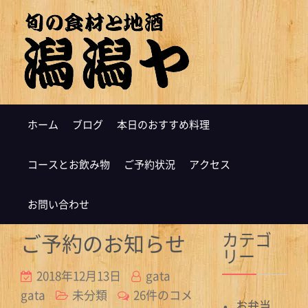
ホーム
ブログ
本日のおすすめ料理
コースとお飲み物
ご予約状況
アクセス
お問い合わせ
カテゴ
ご予約のお知らせ
リー
2018年12月13日
gata
ご
gata
未分類
26件のコメ
お弁当