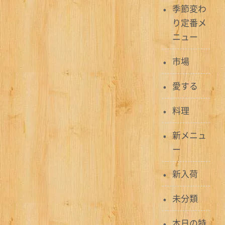
季節変わ
り定番メ
ニュー
市場
愛する
料理
新メニュ
ー
新入荷
未分類
本日の特