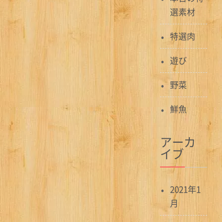
選素材
特選肉
遊び
野菜
鮮魚
アーカ
イブ
2021年1
月