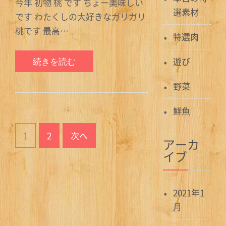
今年 初物 桃 です ちょー美味しい
選素材
です わたくしの大好きなガリガリ
桃です 最高…
特選肉
遊び
続きを読む
野菜
鮮魚
投
1
2
次へ
稿
アーカ
イブ
ナ
ビ
2021年1
ゲ
月
ー