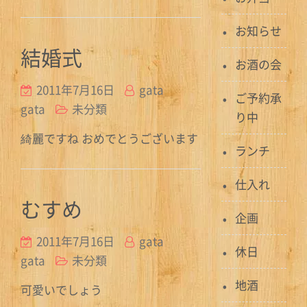
お知らせ
結婚式
お酒の会
2011年7月16日
gata
ご予約承
gata
未分類
り中
綺麗ですね おめでとうございます
ランチ
仕入れ
むすめ
企画
2011年7月16日
gata
休日
gata
未分類
地酒
可愛いでしょう