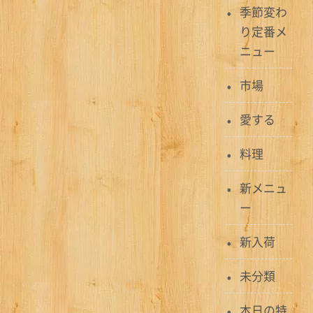
季節変わ
り定番メ
ニュー
市場
愛する
料理
新メニュ
ー
新入荷
未分類
本日の特