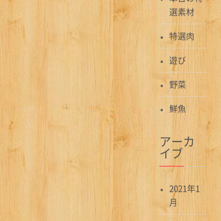
選素材
特選肉
遊び
野菜
鮮魚
アーカ
イブ
2021年1
月