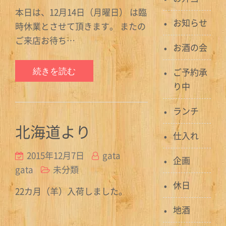
本日は、12月14日（月曜日） は臨
お知らせ
時休業とさせて頂きます。 またの
ご来店お待ち…
お酒の会
続きを読む
ご予約承
り中
ランチ
北海道より
仕入れ
2015年12月7日
gata
企画
gata
未分類
休日
22カ月（羊）入荷しました。
地酒