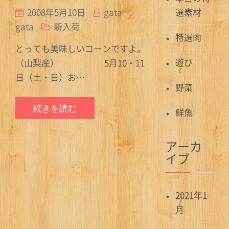
2008年5月10日
gata
選素材
gata
新入荷
特選肉
とっても美味しいコーンですよ。
遊び
（山梨産） 5月10・11
日（土・日）お…
野菜
続きを読む
鮮魚
アーカ
イブ
2021年1
月