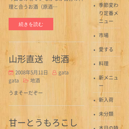
季節変わ
理と合うお酒（原酒…
り定番メ
ニュー
続きを読む
市場
愛する
山形直送 地酒
料理
2008年5月11日
gata
新メニュ
gata
地酒
ー
うまそーだぞー
新入荷
未分類
甘ーとうもろこし
本日の特