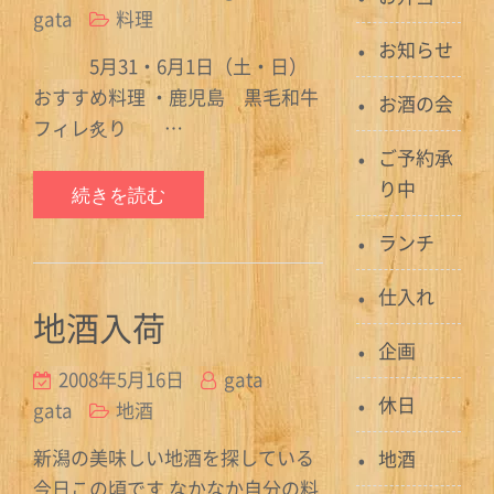
gata
料理
お知らせ
5月31・6月1日（土・日）
おすすめ料理 ・鹿児島 黒毛和牛
お酒の会
フィレ炙り …
ご予約承
り中
続きを読む
ランチ
仕入れ
地酒入荷
企画
2008年5月16日
gata
休日
gata
地酒
新潟の美味しい地酒を探している
地酒
今日この頃です なかなか自分の料