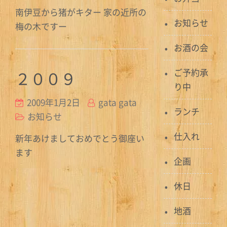
南伊豆から猪がキター 家の近所の
お知らせ
梅の木ですー
お酒の会
ご予約承
２００９
り中
2009年1月2日
gata gata
ランチ
お知らせ
仕入れ
新年あけましておめでとう御座い
ます
企画
休日
地酒