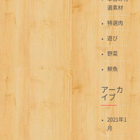
選素材
特選肉
遊び
野菜
鮮魚
アーカ
イブ
2021年1
月