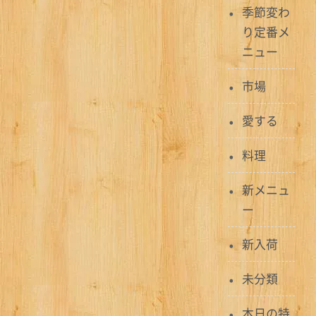
季節変わ
り定番メ
ニュー
市場
愛する
料理
新メニュ
ー
新入荷
未分類
本日の特