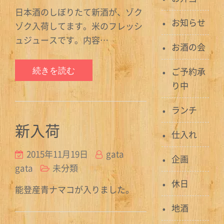
日本酒のしぼりたて新酒が、ゾク
お知らせ
ゾク入荷してます。米のフレッシ
ュジュースです。内容…
お酒の会
続きを読む
ご予約承
り中
ランチ
新入荷
仕入れ
2015年11月19日
gata
企画
gata
未分類
休日
能登産青ナマコが入りました。
地酒