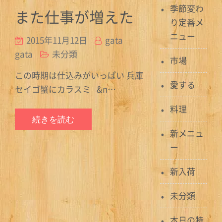
季節変わ
また仕事が増えた
り定番メ
ニュー
2015年11月12日
gata
gata
未分類
市場
この時期は仕込みがいっぱい 兵庫
愛する
セイゴ蟹にカラスミ &n…
料理
続きを読む
新メニュ
ー
新入荷
未分類
本日の特