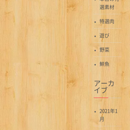
選素材
特選肉
遊び
野菜
鮮魚
アーカ
イブ
2021年1
月