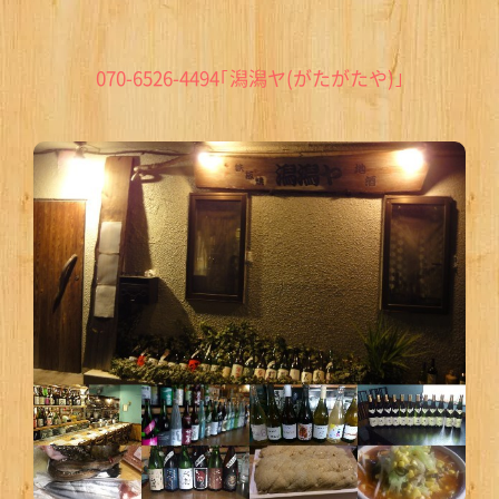
070-6526-4494｢潟潟ヤ(がたがたや)｣