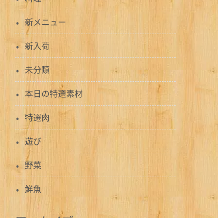
新メニュー
新入荷
未分類
本日の特選素材
特選肉
遊び
野菜
鮮魚