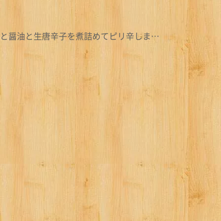
肝と醤油と生唐辛子を煮詰めてピリ辛しま…