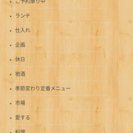
ご予約承り中
ランチ
仕入れ
企画
休日
地酒
季節変わり定番メニュー
市場
愛する
料理