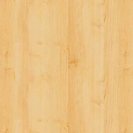
ゲ
ー
シ
ョ
ン