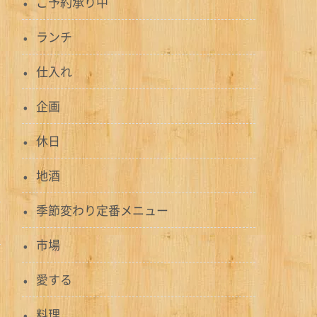
ご予約承り中
ランチ
仕入れ
企画
休日
地酒
季節変わり定番メニュー
市場
愛する
料理