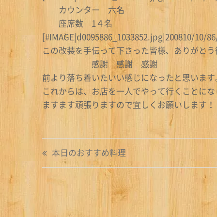
カウンター 六名
座席数 1４名
[#IMAGE|d0095886_1033852.jpg|200810/10/86
この改装を手伝って下さった皆様、ありがとう
感謝 感謝 感謝
前より落ち着いたいい感じになったと思いま
これからは、お店を一人でやって行くことにな
ますます頑張りますので宜しくお願いします
投
本日のおすすめ料理
稿
ナ
ビ