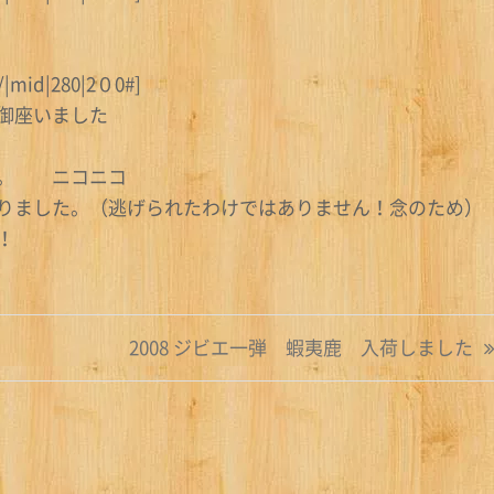
/|mid|280|2０0#]
御座いました
す。 ニコニコ
りました。（逃げられたわけではありません！念のため）
！！
2008 ジビエ一弾 蝦夷鹿 入荷しました