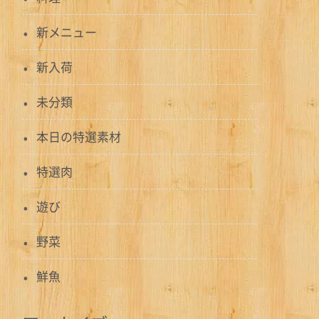
新メニュー
新入荷
未分類
本日の特選素材
特選肉
遊び
野菜
鮮魚