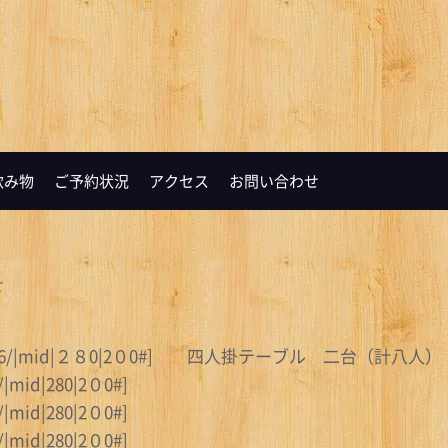
飲み物
ご予約状況
アクセス
お問い合わせ
せ
0811/24/86/|mid|２８0|2０0#] 四人掛テーブル 二台（計八人）
/|mid|280|2０0#]
/|mid|280|2０0#]
/|mid|280|2０0#]