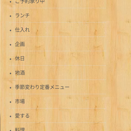
ご予約承り中
ランチ
仕入れ
企画
休日
地酒
季節変わり定番メニュー
市場
愛する
料理