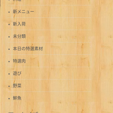
新メニュー
新入荷
未分類
本日の特選素材
特選肉
遊び
野菜
鮮魚