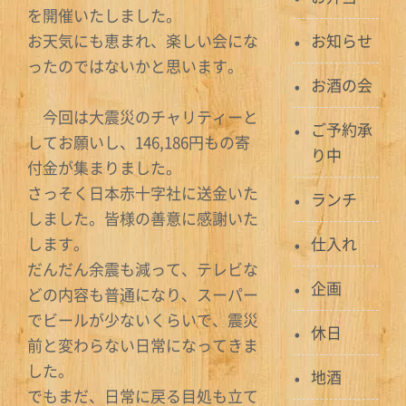
を開催いたしました。
お天気にも恵まれ、楽しい会にな
お知らせ
ったのではないかと思います。
お酒の会
今回は大震災のチャリティーと
ご予約承
してお願いし、146,186円もの寄
り中
付金が集まりました。
さっそく日本赤十字社に送金いた
ランチ
しました。皆様の善意に感謝いた
します。
仕入れ
だんだん余震も減って、テレビな
企画
どの内容も普通になり、スーパー
でビールが少ないくらいで、震災
休日
前と変わらない日常になってきま
した。
地酒
でもまだ、日常に戻る目処も立て