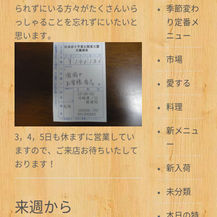
られずにいる方々がたくさんいら
季節変わ
っしゃることを忘れずにいたいと
り定番メ
思います。
ニュー
市場
愛する
料理
新メニュ
3，4，5日も休まずに営業してい
ー
ますので、ご来店お待ちいたして
おります！
新入荷
未分類
来週から
本日の特