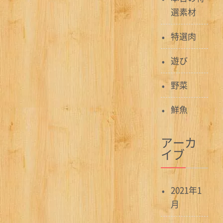
選素材
特選肉
遊び
野菜
鮮魚
アーカ
イブ
2021年1
月