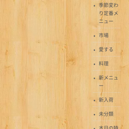
ゲ
季節変わ
り定番メ
ー
ニュー
シ
市場
ョ
愛する
ン
料理
新メニュ
ー
新入荷
未分類
本日の特