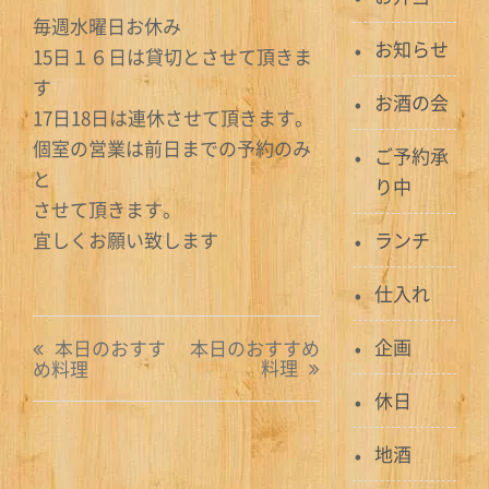
毎週水曜日お休み
お知らせ
15日１６日は貸切とさせて頂きま
す
お酒の会
17日18日は連休させて頂きます。
個室の営業は前日までの予約のみ
ご予約承
と
り中
させて頂きます。
宜しくお願い致します
ランチ
仕入れ
投
企画
本日のおすす
本日のおすすめ
料理
め料理
稿
休日
ナ
地酒
ビ