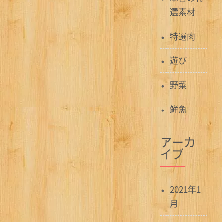
選素材
特選肉
遊び
野菜
鮮魚
アーカ
イブ
2021年1
月