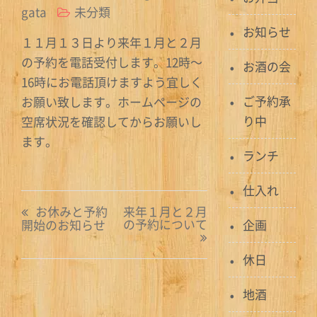
gata
未分類
お知らせ
１１月１３日より来年１月と２月
の予約を電話受付します。12時〜
お酒の会
16時にお電話頂けますよう宜しく
ご予約承
お願い致します。ホームページの
り中
空席状況を確認してからお願いし
ます。
ランチ
仕入れ
投
お休みと予約
来年１月と２月
の予約について
開始のお知らせ
企画
稿
ナ
休日
ビ
地酒