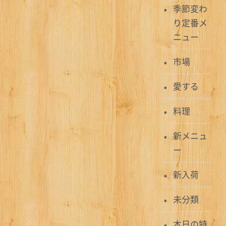
ゲ
季節変わ
ー
り定番メ
ニュー
シ
ョ
市場
ン
愛する
料理
新メニュ
ー
新入荷
未分類
本日の特