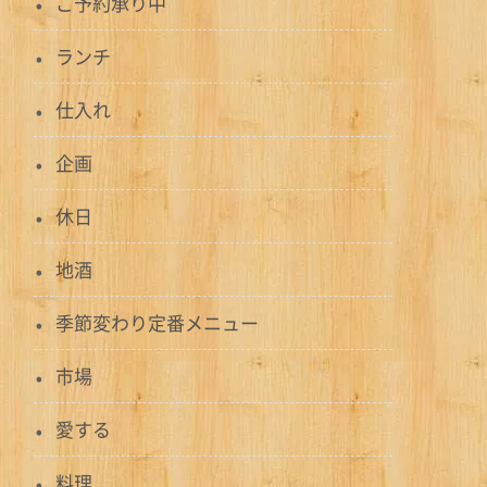
ご予約承り中
ランチ
仕入れ
企画
休日
地酒
季節変わり定番メニュー
市場
愛する
料理