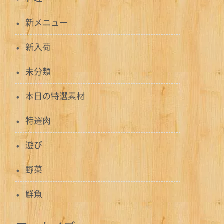
新メニュー
新入荷
未分類
本日の特選素材
特選肉
遊び
野菜
鮮魚