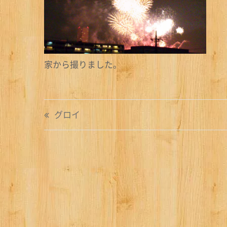
家から撮りました。
投
グロイ
稿
ナ
ビ
ゲ
ー