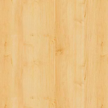
シ
ョ
ン