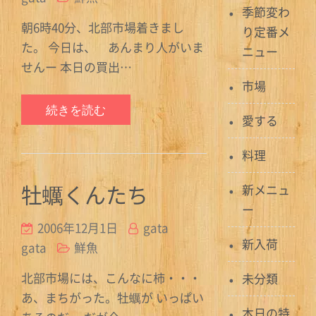
季節変わ
朝6時40分、北部市場着きまし
り定番メ
た。 今日は、 あんまり人がいま
ニュー
せんー 本日の買出…
市場
続きを読む
愛する
料理
牡蠣くんたち
新メニュ
ー
2006年12月1日
gata
新入荷
gata
鮮魚
北部市場には、こんなに柿・・・
未分類
あ、まちがった。牡蠣が いっぱい
本日の特