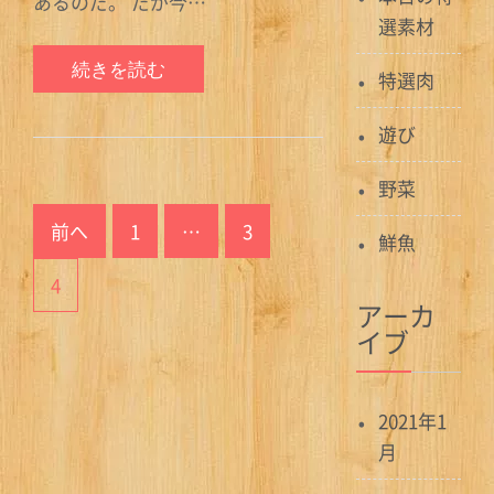
あるのだ。 だが今…
選素材
続きを読む
特選肉
遊び
野菜
投
前へ
1
…
3
稿
鮮魚
ナ
4
アーカ
ビ
イブ
ゲ
ー
2021年1
月
シ