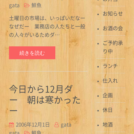
gata
鮮魚
お知らせ
土曜日の市場は、いっぱいだなー
なぜだー 業務店の人たちと一般
お酒の会
の人々がいるためダ…
ご予約承
り中
続きを読む
ランチ
仕入れ
今日から12月ダ
企画
ー 朝は寒かった
ー
休日
2006年12月1日
gata
地酒
gata
鮮魚