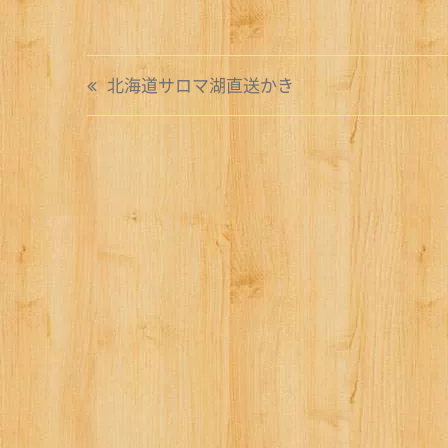
投
北海道サロマ湖直送かき
稿
ナ
ビ
ゲ
ー
シ
ョ
ン