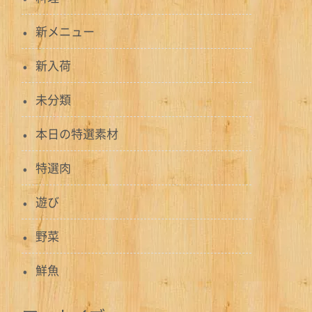
新メニュー
新入荷
未分類
本日の特選素材
特選肉
遊び
野菜
鮮魚