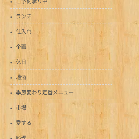
ご予約承り中
ランチ
仕入れ
企画
休日
地酒
季節変わり定番メニュー
市場
愛する
料理