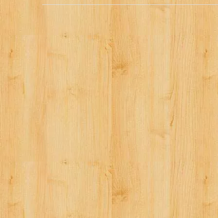
稿
ナ
ビ
ゲ
ー
シ
ョ
ン