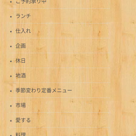
ご予約承り中
ランチ
仕入れ
企画
休日
地酒
季節変わり定番メニュー
市場
愛する
料理