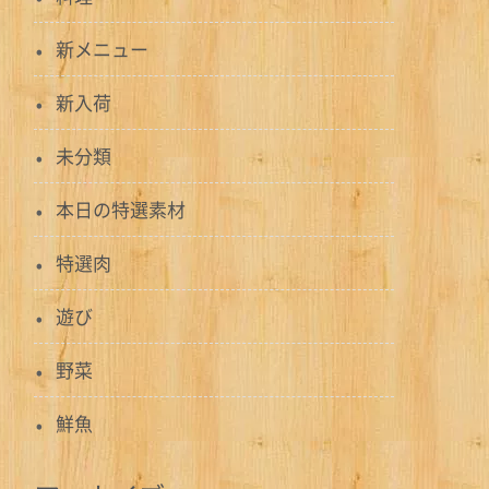
新メニュー
新入荷
未分類
本日の特選素材
特選肉
遊び
野菜
鮮魚