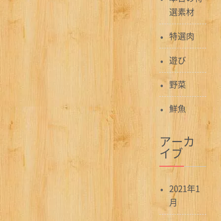
選素材
特選肉
遊び
野菜
鮮魚
アーカ
イブ
2021年1
月