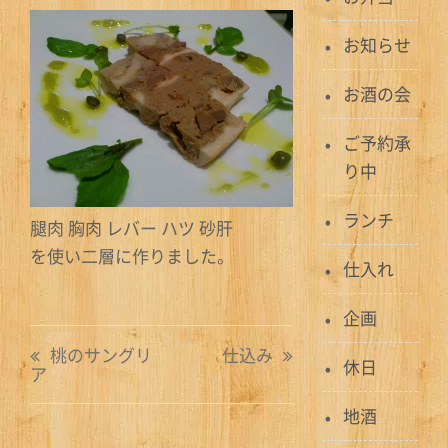
お知らせ
お酒の会
ご予約承
り中
ランチ
腿肉 胸肉 レバー ハツ 砂肝
を使い二層に作りました。
仕入れ
企画
投
桃のサングリ
仕込み
休日
ア
稿
地酒
ナ