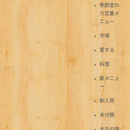
ビ
季節変わ
り定番メ
ゲ
ニュー
ー
市場
シ
ョ
愛する
ン
料理
新メニュ
ー
新入荷
未分類
本日の特