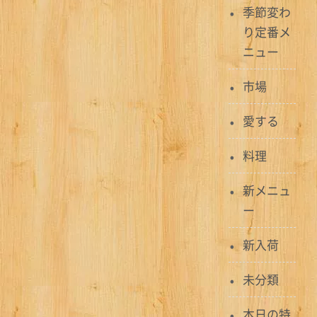
季節変わ
ー
り定番メ
シ
ニュー
ョ
市場
ン
愛する
料理
新メニュ
ー
新入荷
未分類
本日の特