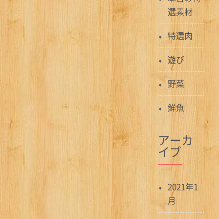
選素材
特選肉
遊び
野菜
鮮魚
アーカ
イブ
2021年1
月