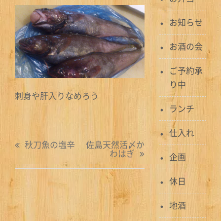
お知らせ
お酒の会
ご予約承
り中
刺身や肝入りなめろう
ランチ
仕入れ
投
秋刀魚の塩辛
佐島天然活〆か
わはぎ
稿
企画
ナ
休日
ビ
地酒
ゲ