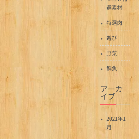
選素材
特選肉
遊び
野菜
鮮魚
アーカ
イブ
2021年1
月