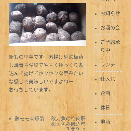
お知らせ
お酒の会
ご予約承
り中
新もの里芋です。素揚げや鉄板蒸
ランチ
し焼青ネギ塩でや甘くゆっくり煮
込んで揚げてホクホクな芋みたい
仕入れ
な感じで美味しいですよねー
お待ちしています。
企画
休日
投
鶏モモ肉燻製
秋刀魚の梅肉肝
地酒
和え包み磯辺巻
稿
き造り