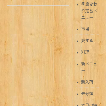
季節変わ
ナ
り定番メ
ビ
ニュー
ゲ
市場
ー
愛する
シ
料理
ョ
ン
新メニュ
ー
新入荷
未分類
本日の特