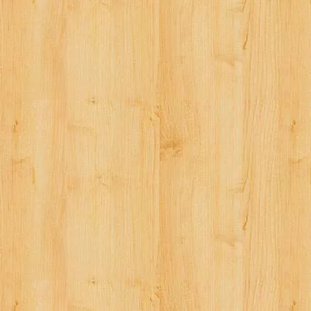
ビ
ゲ
ー
シ
ョ
ン