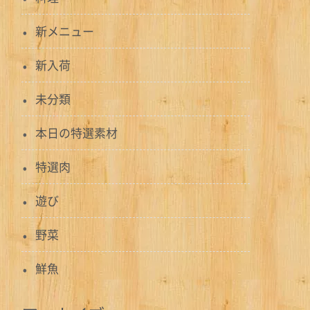
新メニュー
新入荷
未分類
本日の特選素材
特選肉
遊び
野菜
鮮魚