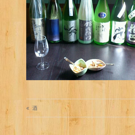
投
酒
稿
ナ