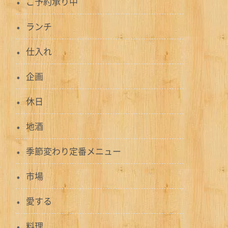
ご予約承り中
ランチ
仕入れ
企画
休日
地酒
季節変わり定番メニュー
市場
愛する
料理