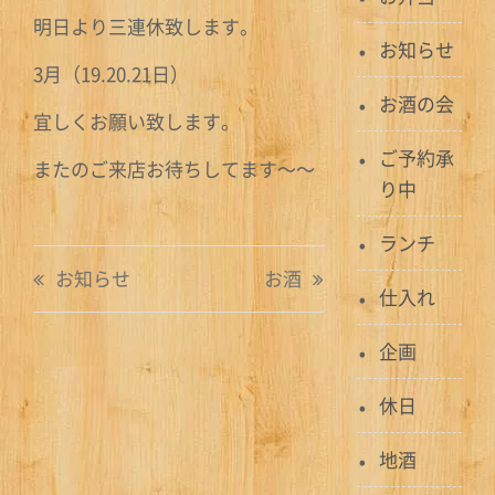
明日より三連休致します。
お知らせ
3月（19.20.21日）
お酒の会
宜しくお願い致します。
ご予約承
またのご来店お待ちしてます〜〜
り中
ランチ
投
お知らせ
お酒
仕入れ
稿
ナ
企画
ビ
休日
ゲ
地酒
ー