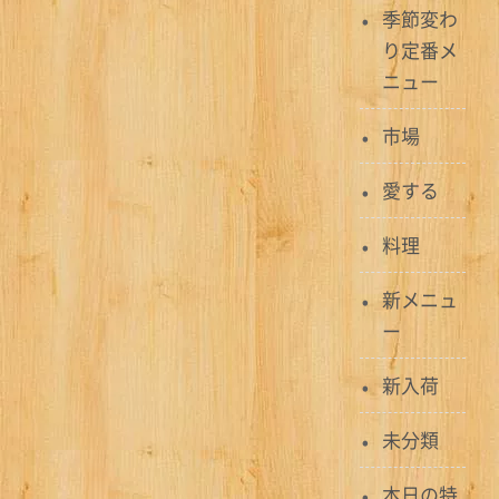
季節変わ
シ
り定番メ
ョ
ニュー
ン
市場
愛する
料理
新メニュ
ー
新入荷
未分類
本日の特