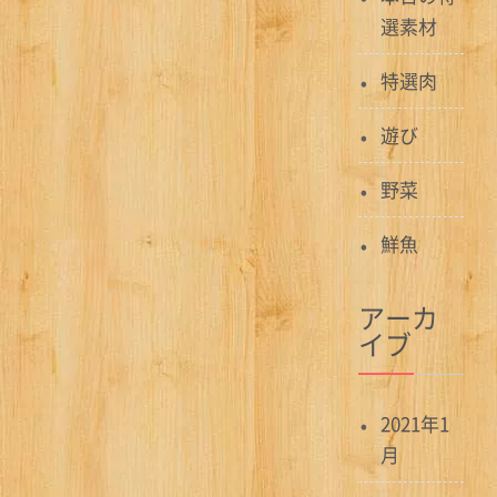
選素材
特選肉
遊び
野菜
鮮魚
アーカ
イブ
2021年1
月