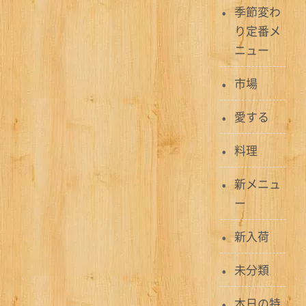
季節変わ
ビ
り定番メ
ゲ
ニュー
ー
市場
シ
愛する
ョ
ン
料理
新メニュ
ー
新入荷
未分類
本日の特