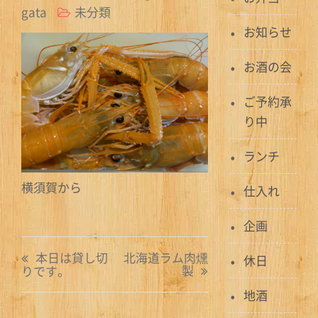
gata
未分類
お知らせ
お酒の会
ご予約承
り中
ランチ
横須賀から
仕入れ
企画
投
本日は貸し切
北海道ラム肉燻
休日
製
りです。
稿
地酒
ナ