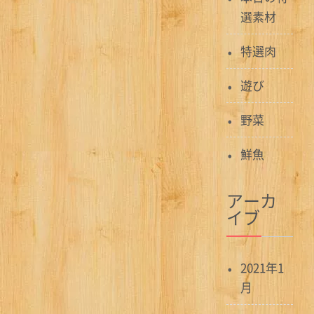
選素材
特選肉
遊び
野菜
鮮魚
アーカ
イブ
2021年1
月