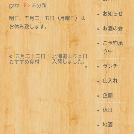
gata
未分類
お知らせ
明日、五月二十五日（月曜日）は
お休み致します。
お酒の会
ご予約承
投
り中
五月二十二日
北海道より本日
入荷しました。
おすすめ食材
稿
ランチ
ナ
仕入れ
ビ
企画
ゲ
休日
ー
シ
地酒