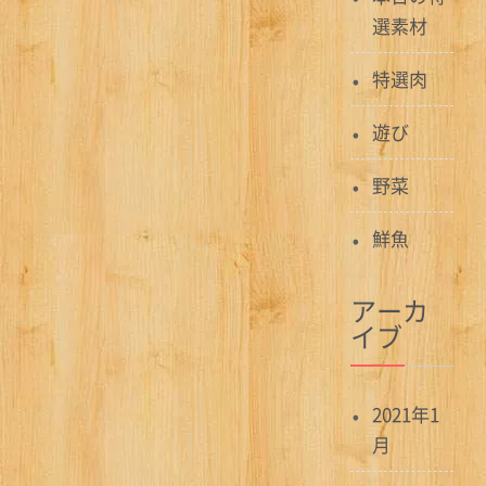
選素材
特選肉
遊び
野菜
鮮魚
アーカ
イブ
2021年1
月