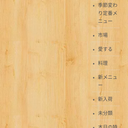
ョ
季節変わ
ン
り定番メ
ニュー
市場
愛する
料理
新メニュ
ー
新入荷
未分類
本日の特