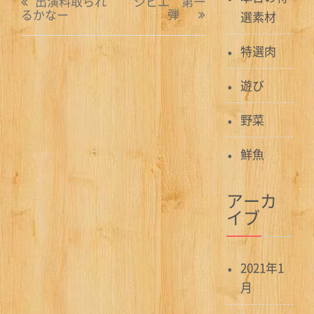
出演料取られ
ジビエ 第一
弾
るかなー
選素材
稿
ナ
特選肉
ビ
遊び
ゲ
野菜
ー
鮮魚
シ
ョ
アーカ
イブ
ン
2021年1
月