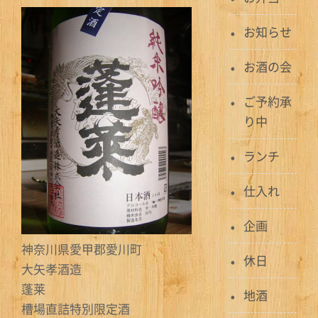
お知らせ
お酒の会
ご予約承
り中
ランチ
仕入れ
企画
神奈川県愛甲郡愛川町
休日
大矢孝酒造
蓬莱
地酒
槽場直詰特別限定酒