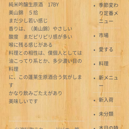
純米吟醸生原酒 17BY
季節変わ
美山錦 ５拾
り定番メ
まだ少し若い感じ
ニュー
香りは、（美山錦）やさしい
市場
酸度 まだピリピリ感が多い
喉に残る感じがある
愛する
料理との相性は、僕個人としては
油こってり系とか、多少濃い目の
料理
料理
に、この蓬莱生原酒合う気がしま
新メニュ
す
ー
かなり飲みごたえがあり
新入荷
美味しいです
未分類
投
本日の特