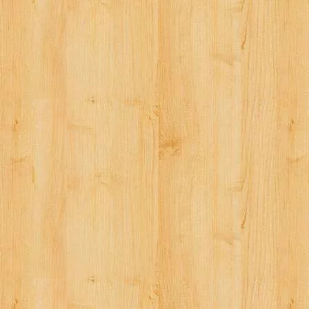
シ
ョ
ン