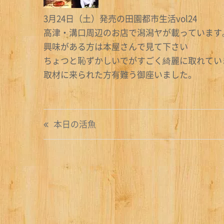
3月24日（土）発売の田園都市生活vol24
高津・溝口周辺のお店で潟潟ヤが載っています
興味がある方は本屋さんで見て下さい
ちょつと恥ずかしいでがすごく綺麗に取れてい
取材に来られた方有難う御座いました。
投
本日の活魚
稿
ナ
ビ
ゲ
ー