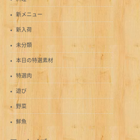
新メニュー
新入荷
未分類
本日の特選素材
特選肉
遊び
野菜
鮮魚