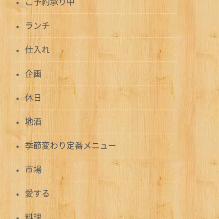
ご予約承り中
ランチ
仕入れ
企画
休日
地酒
季節変わり定番メニュー
市場
愛する
料理