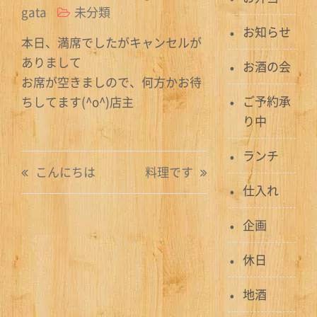
gata
未分類
お知らせ
本日、満席でしたがキャンセルが
ありまして
お酒の会
お席が空きましので、何方かお待
ご予約承
ちしてます(^o^)店主
り中
ランチ
投
こんにちは
料理です
稿
仕入れ
ナ
企画
ビ
休日
ゲ
地酒
ー