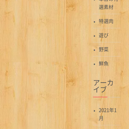
選素材
特選肉
遊び
野菜
鮮魚
アーカ
イブ
2021年1
月