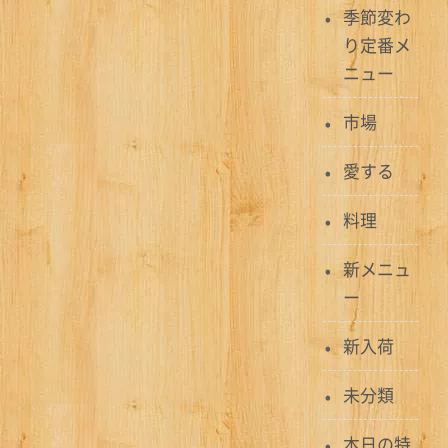
季節変わ
シ
り定番メ
ョ
ニュー
ン
市場
愛する
料理
新メニュ
ー
新入荷
未分類
本日の特