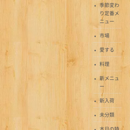
ー
季節変わ
り定番メ
シ
ニュー
ョ
市場
ン
愛する
料理
新メニュ
ー
新入荷
未分類
本日の特