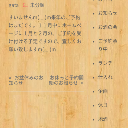
gata
未分類
お知らせ
すいませんm(._.)m来年のご予約
はまだです。１１月中にホームペ
お酒の会
ージに１月と２月の、ご予約を受
ご予約承
け付ける予定ですので、宜しくお
り中
願い致しますm(._.)m
ランチ
投
仕入れ
お盆休みのお
お休みと予約開
始のお知らせ
知らせ
稿
企画
ナ
休日
ビ
ゲ
地酒