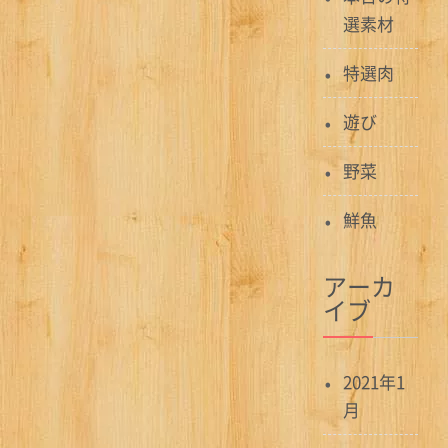
選素材
特選肉
遊び
野菜
鮮魚
アーカ
イブ
2021年1
月