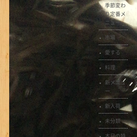
季節変わ
り定番メ
ニュー
市場
愛する
料理
新メニュ
ー
新入荷
未分類
本日の特