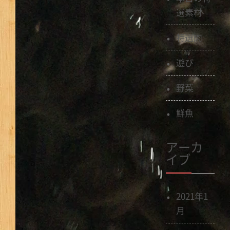
選素材
特選肉
遊び
野菜
鮮魚
アーカ
イブ
2021年1
月