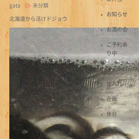
gata
未分類
お知らせ
北海道から活けドジョウ​
お酒の会
ご予約承
り中
ランチ
仕入れ
企画
休日
地酒