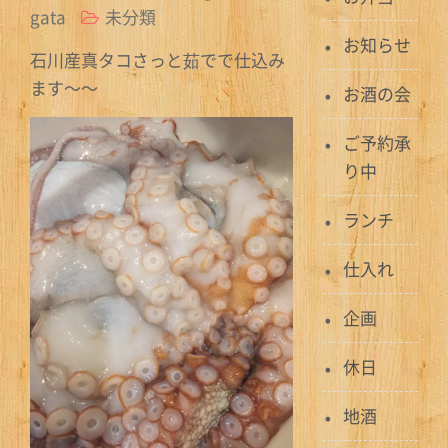
gata
未分類
お知らせ
石川産真タコさっと茹でで仕込み
ます〜〜
お酒の会
ご予約承
り中
ランチ
仕入れ
企画
休日
地酒