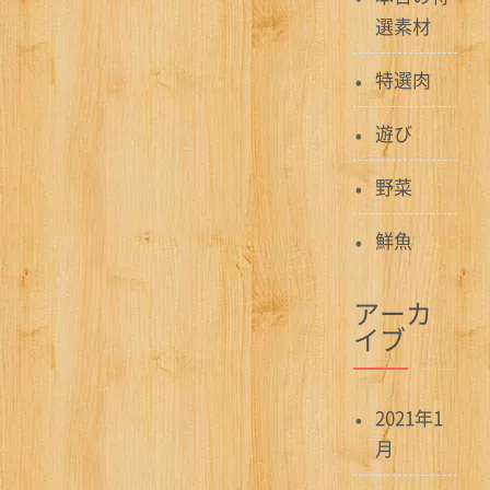
選素材
特選肉
遊び
野菜
鮮魚
アーカ
イブ
2021年1
月