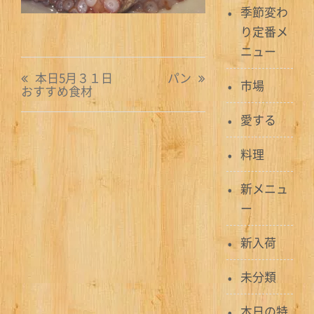
季節変わ
り定番メ
ニュー
投
本日5月３１日
パン
市場
おすすめ食材
稿
愛する
ナ
ビ
料理
ゲ
新メニュ
ー
ー
シ
新入荷
ョ
未分類
ン
本日の特